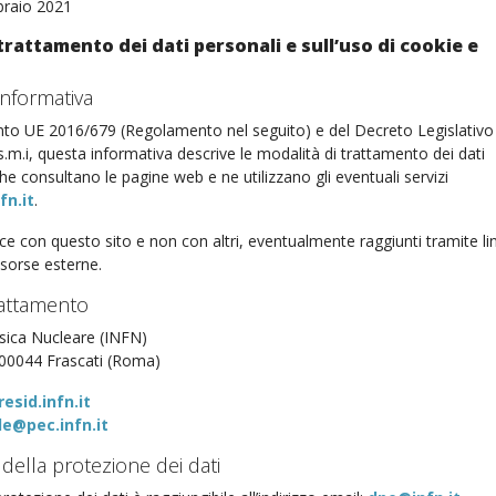
braio 2021
trattamento dei dati personali e sull’uso di cookie e
informativa
nto UE 2016/679 (Regolamento nel seguito) e del Decreto Legislativo
.m.i, questa informativa descrive le modalità di trattamento dei dati
che consultano le pagine web e ne utilizzano gli eventuali servizi
fn.it
.
isce con questo sito e non con altri, eventualmente raggiunti tramite li
risorse esterne.
trattamento
isica Nucleare (INFN)
 00044 Frascati (Roma)
esid.infn.it
e@pec.infn.it
 della protezione dei dati