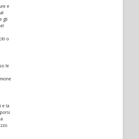
ure e
al
 gli
el
iti o
so le
Unione
i e la
pporsi
ta
izzo