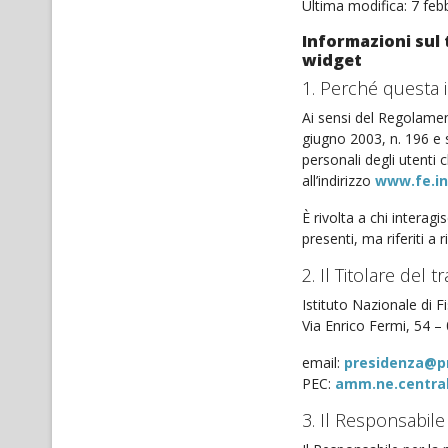
Ultima modifica: 7 feb
Informazioni sul 
widget
1. Perché questa 
Ai sensi del Regolame
giugno 2003, n. 196 e s
personali degli utenti 
all’indirizzo
www.fe.in
È rivolta a chi interag
presenti, ma riferiti a 
2. Il Titolare del 
Istituto Nazionale di F
Via Enrico Fermi, 54 –
email:
presidenza@pr
PEC:
amm.ne.central
3. Il Responsabile