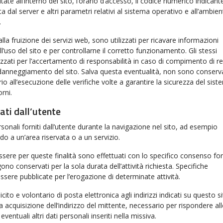
itate all’interno del sito, l’orario d’accesso, il codice numerico indicant
ta dal server e altri parametri relativi al sistema operativo e all’ambien
.
alla fruizione dei servizi web, sono utilizzati per ricavare informazioni
l’uso del sito e per controllarne il corretto funzionamento. Gli stessi
izzati per l’accertamento di responsabilità in caso di compimento di re
di danneggiamento del sito. Salva questa eventualità, non sono conserv
io all’esecuzione delle verifiche volte a garantire la sicurezza del sist
rni.
ati dall’utente
rsonali forniti dall’utente durante la navigazione nel sito, ad esempio
o a un’area riservata o a un servizio.
essere per queste finalità sono effettuati con lo specifico consenso for
gono conservati per la sola durata dell’attività richiesta. Specifiche
sere pubblicate per l’erogazione di determinate attività.
licito e volontario di posta elettronica agli indirizzi indicati su questo s
acquisizione dell’indirizzo del mittente, necessario per rispondere all
eventuali altri dati personali inseriti nella missiva.