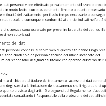
dei dati personali viene effettuato prevalentemente utilizzando proced
ci e in modo lecito, corretto, pertinente, limitato a quanto necessario 
lle finalità del trattamento, per il solo tempo necessario a conseguire
 stati raccolti e comunque in conformità ai principi indicati nell’art. 5 d
e di sicurezza sono osservate per prevenire la perdita dei dati, usi illec
essi non autorizzati.
mento dei dati
 dati personali connessi ai servizi web di questo sito hanno luogo pres
N e sono curati solo da personale tecnico dell’ufficio incaricato del
e dai responsabili designati dal titolare che operano all’interno dell’
ressati
 diritto di chiedere al titolare del trattamento l’accesso ai dati personal
ione degli stessi o la limitazione del trattamento che li riguarda o di o
 quanto previsto dagli artt. 15 e seguenti del Regolamento. L’apposi
sentata contattando il Responsabile della protezione dei dati all’indir