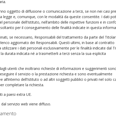
ria.
anno oggetto di diffusione o comunicazione a terzi, se non nei casi pre
lla legge e, comunque, con le modalità da queste consentite. I dati p
 personale dell’Istituto, nell’ambito delle rispettive funzioni e in conf
, soltanto per il conseguimento delle finalità indicate in questa informa
nati, se necessario, Responsabili del trattamento da parte del Titolar
elenco aggiornato dei Responsabili. Questi ultimi, in base al contratto
 utilizzare i dati personali esclusivamente per le finalità indicate dal Ti
 la durata indicata né a trasmetterli a terzi senza la sua esplicita
i dagli utenti che inoltrano richieste di informazioni e suggerimenti son
 di eseguire il servizio o la prestazione richiesta e sono eventualmente
 all’interno dell’Istituto o ad altri soggetti pubblici o privati nel solo c
per completare la richiesta.
iti a paesi extra UE.
dal servizio web viene diffuso.
ttamento