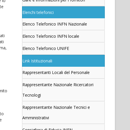
e lo
te
Elenchi telefonici
Elenco Telefonico INFN Nazionale
ati
Elenco Telefonico INFN locale
ati
ema,
Elenco Telefonico UNIFE
Link Istituzionali
Rappresentanti Locali del Personale
Rappresentante Nazionale Ricercatori
nito
Tecnologi
Rappresentante Nazionale Tecnici e
ito
Amministrativi
e
Consigliera di Fiducia INFN