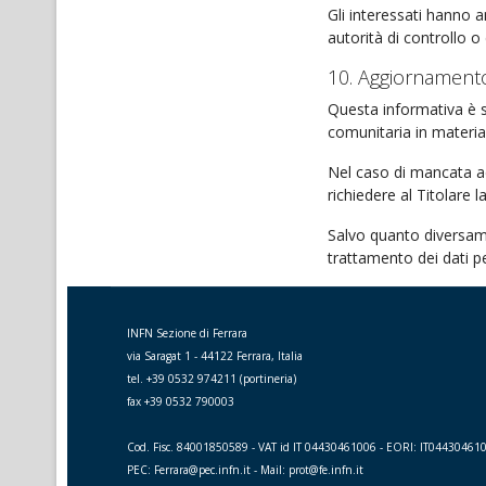
Gli interessati hanno a
autorità di controllo o
10. Aggiornament
Questa informativa è 
comunitaria in materia,
Nel caso di mancata ac
richiedere al Titolare l
Salvo quanto diversamen
trattamento dei dati p
INFN Sezione di Ferrara
via Saragat 1 - 44122 Ferrara, Italia
tel. +39 0532 974211 (portineria)
fax +39 0532 790003
Cod. Fisc. 84001850589 - VAT id IT 04430461006 - EORI: IT04430461
PEC: Ferrara@pec.infn.it - Mail: prot@fe.infn.it