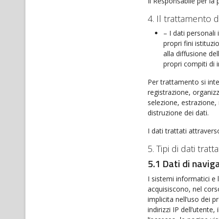
Il Responsabile per la p
4. Il trattamento d
– I dati personali
propri fini istitu
alla diffusione de
propri compiti di 
Per trattamento si int
registrazione, organiz
selezione, estrazione,
distruzione dei dati.
I dati trattati attravers
5. Tipi di dati tratta
5.1 Dati di navig
I sistemi informatici 
acquisiscono, nel corso
implicita nell’uso dei p
indirizzi IP dell’utente,