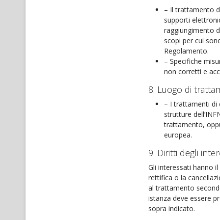
– Il trattamento 
supporti elettroni
raggiungimento de
scopi per cui sono
Regolamento.
– Specifiche misur
non corretti e acc
8. Luogo di tratta
– I trattamenti di
strutture dell’INF
trattamento, oppur
europea.
9. Diritti degli inte
Gli interessati hanno il
rettifica o la cancellaz
al trattamento secondo
istanza deve essere pre
sopra indicato.