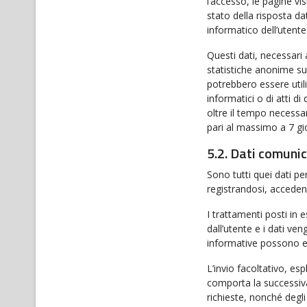
l’accesso, le pagine vis
stato della risposta da
informatico dell’utente
Questi dati, necessari 
statistiche anonime sul
potrebbero essere util
informatici o di atti 
oltre il tempo necessar
pari al massimo a 7 gio
5.2. Dati comunic
Sono tutti quei dati pe
registrandosi, accedend
I trattamenti posti in 
dall’utente e i dati ven
informative possono es
L’invio facoltativo, esp
comporta la successiva 
richieste, nonché degli 