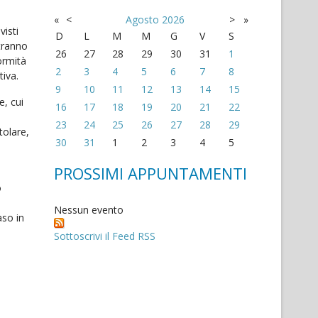
«
<
Agosto
2026
>
»
visti
D
L
M
M
G
V
S
otranno
26
27
28
29
30
31
1
ormità
2
3
4
5
6
7
8
tiva.
9
10
11
12
13
14
15
e, cui
16
17
18
19
20
21
22
23
24
25
26
27
28
29
tolare,
30
31
1
2
3
4
5
PROSSIMI APPUNTAMENTI
o
Nessun evento
aso in
Sottoscrivi il Feed RSS