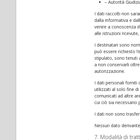
– Autorità Giudizia
I dati raccolti non sar
dalla informativa e da
venire a conoscenza del
alle istruzioni ricevute
I destinatari sono nomi
può essere richiesto l’
stipulato, sono tenuti a
a non conservarli oltre
autorizzazione.
I dati personali fornit
utilizzati al solo fine
comunicati ad altre aree
cui ciò sia necessario 
I dati non sono trasfer
Nessun dato derivante 
7. Modalità di tra