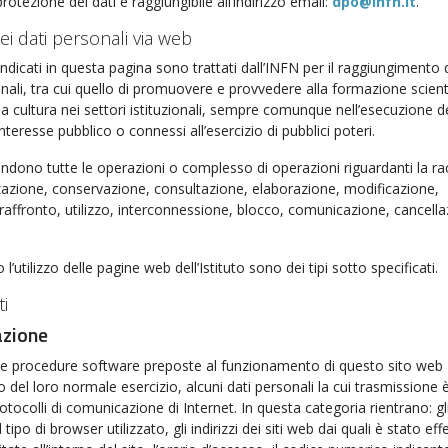
rotezione dei dati è raggiungibile all’indirizzo email:
dpo@infn.it
.
ei dati personali via web
 indicati in questa pagina sono trattati dall’INFN per il raggiungimento 
zionali, tra cui quello di promuovere e provvedere alla formazione scient
lla cultura nei settori istituzionali, sempre comunque nell’esecuzione d
interesse pubblico o connessi all’esercizio di pubblici poteri.
endono tutte le operazioni o complesso di operazioni riguardanti la ra
zazione, conservazione, consultazione, elaborazione, modificazione,
 raffronto, utilizzo, interconnessione, blocco, comunicazione, cancell
o l’utilizzo delle pagine web dell’Istituto sono dei tipi sotto specificati.
ti
azione
e le procedure software preposte al funzionamento di questo sito web
 del loro normale esercizio, alcuni dati personali la cui trasmissione 
rotocolli di comunicazione di Internet. In questa categoria rientrano: gl
 il tipo di browser utilizzato, gli indirizzi dei siti web dai quali è stato ef