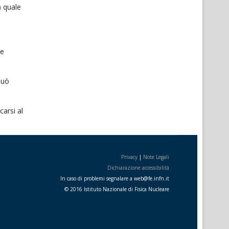
) quale
 e
può
carsi al
Privacy
|
Note Legali
Dichiarazione accessibilità
In caso di problemi segnalare a
web
@
fe.i
nfn.i
t
© 2016 Istituto Nazionale di Fisica Nucleare