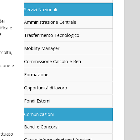
Servizi Nazionali
dei
Amministrazione Centrale
ifica e
ei
Trasferimento Tecnologico
Mobility Manager
ccolta,
Commissione Calcolo e Reti
azione e
Formazione
Opportunità di lavoro
Fondi Esterni
Comunicazioni
è
Bandi e Concorsi
i
fettuato
Gare e informazioni per i fornitori