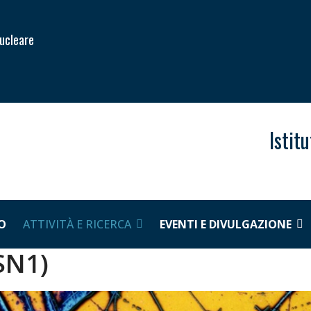
Nucleare
Istit
O
ATTIVITÀ E RICERCA
EVENTI E DIVULGAZIONE
CSN1)