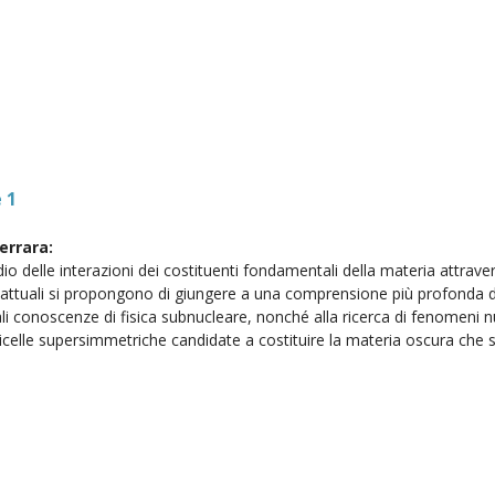
 1
Ferrara:
dio delle interazioni dei costituenti fondamentali della materia attrave
che attuali si propongono di giungere a una comprensione più profonda 
ali conoscenze di fisica subnucleare, nonché alla ricerca di fenomeni 
rticelle supersimmetriche candidate a costituire la materia oscura ch