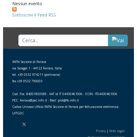
Nessun evento
Sottoscrivi il Feed RSS
Cerca...
INFN Sezione di Ferrara
via Saragat 1 - 44122 Ferrara, Italia
tel. +39 0532 974211 (portineria)
fax +39 0532 790003
Cod. Fisc. 84001850589 - VAT id IT 04430461006 - EORI: IT04430461006
PEC: Ferrara@pec.infn.it - Mail: prot@fe.infn.it
Codice Univoco Ufficio INFN Sezione di Ferrara per fatturazione elettronica:
UITGDC
Privacy
|
Note Legali