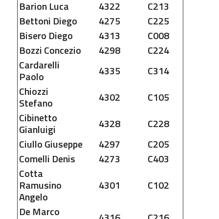
Barion
Luca
4322
C213
Bettoni
Diego
4275
C225
Bisero
Diego
4313
C008
Bozzi
Concezio
4298
C224
Cardarelli
4335
C314
Paolo
Chiozzi
4302
C105
Stefano
Cibinetto
4328
C228
Gianluigi
Ciullo
Giuseppe
4297
C205
Comelli
Denis
4273
C403
Cotta
Ramusino
4301
C102
Angelo
De Marco
4316
C216