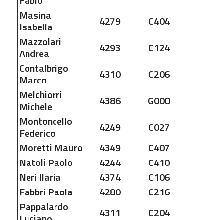
Fabio
Masina
4279
C404
Isabella
Mazzolari
4293
C124
Andrea
Contalbrigo
4310
C206
Marco
Melchiorri
4386
G00O
Michele
Montoncello
4249
C027
Federico
Moretti
Mauro
4349
C407
Natoli
Paolo
4244
C410
Neri
Ilaria
4374
C106
Fabbri
Paola
4280
C216
Pappalardo
4311
C204
Luciano