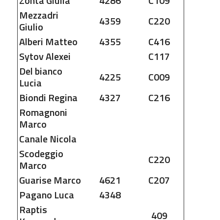
Zonta
Giulia
4286
C109
Mezzadri
4359
C220
Giulio
Alberi
Matteo
4355
C416
Sytov
Alexei
C117
Del bianco
4225
C009
Lucia
Biondi
Regina
4327
C216
Romagnoni
Marco
Canale
Nicola
Scodeggio
C220
Marco
Guarise
Marco
4621
C207
Pagano
Luca
4348
Raptis
409