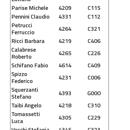
Parise
Michele
4209
C115
Pennini
Claudio
4331
C112
Petrucci
4264
C321
Ferruccio
Ricci
Barbara
4219
C406
Calabrese
4265
C226
Roberto
Schifano
Fabio
4614
C409
Spizzo
4231
C006
Federico
Squerzanti
4393
G00O
Stefano
Taibi
Angelo
4218
C310
Tomassetti
4305
C229
Luca
Vecchi
Stefania
4345
C323