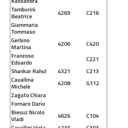
Kassandra
Tamburini
4269
C216
Beatrice
Giammaria
Tommaso
Gerbino
4206
C420
Martina
Franzoso
C221
Edoardo
Shankar
Rahul
4321
C213
Cavallina
4208
G112
Michele
Zagato
Chiara
Fornaro
Dario
Biesuz
Nicolo
4626
C104
Vladi
Cavallini
Viola
4235
C303