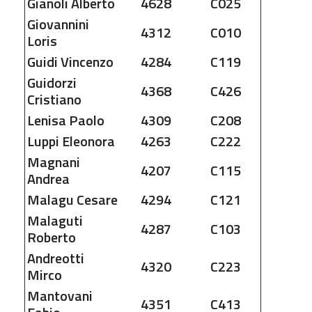
Gianoli
Alberto
4628
C025
Giovannini
4312
C010
Loris
Guidi
Vincenzo
4284
C119
Guidorzi
4368
C426
Cristiano
Lenisa
Paolo
4309
C208
Luppi
Eleonora
4263
C222
Magnani
4207
C115
Andrea
Malagu
Cesare
4294
C121
Malaguti
4287
C103
Roberto
Andreotti
4320
C223
Mirco
Mantovani
4351
C413