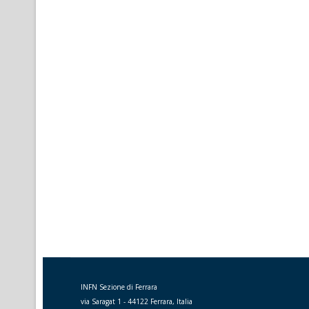
INFN Sezione di Ferrara
via Saragat 1 - 44122 Ferrara, Italia