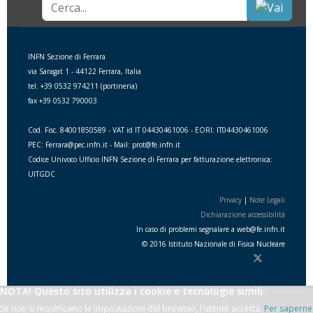
Cerca...
INFN Sezione di Ferrara
via Saragat 1 - 44122 Ferrara, Italia
tel. +39 0532 974211 (portineria)
fax +39 0532 790003
Cod. Fisc. 84001850589 - VAT id IT 04430461006 - EORI: IT04430461006
PEC: Ferrara@pec.infn.it - Mail: prot@fe.infn.it
Codice Univoco Ufficio INFN Sezione di Ferrara per fatturazione elettronica:
UITGDC
Privacy
|
Note Legali
Dichiarazione accessibilità
In caso di problemi segnalare a
web
@
fe.i
nfn.i
t
© 2016 Istituto Nazionale di Fisica Nucleare
NOTA! Questo sito utilizza i cookie e tecnologie simili.
Se non si modificano le impostazioni del browser, l'utente accetta.
Per saperne