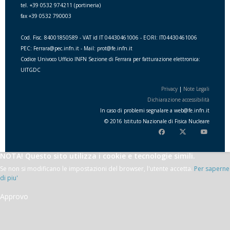
tel. +39 0532 974211 (portineria)
fax +39 0532 790003
Cod. Fisc. 84001850589 - VAT id IT 04430461006 - EORI: IT04430461006
PEC: Ferrara@pec.infn.it - Mail: prot@fe.infn.it
Codice Univoco Ufficio INFN Sezione di Ferrara per fatturazione elettronica:
UITGDC
Privacy
|
Note Legali
Dichiarazione accessibilità
In caso di problemi segnalare a
web
@
fe.i
nfn.i
t
© 2016 Istituto Nazionale di Fisica Nucleare
NOTA! Questo sito utilizza i cookie e tecnologie simili.
Se non si modificano le impostazioni del browser, l'utente accetta.
Per saperne
di piu'
Approvo