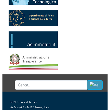
Cerca...
INFN Sezione di Ferrara
via Saragat 1 - 44122 Ferrara, Italia