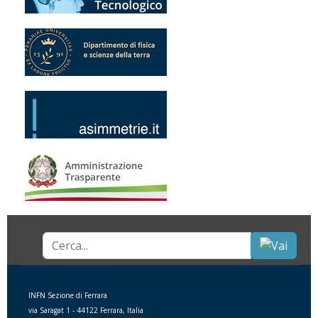
Cerca...
INFN Sezione di Ferrara
via Saragat 1 - 44122 Ferrara, Italia