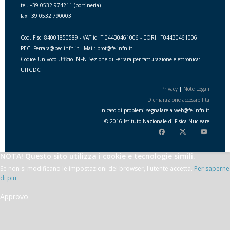
tel. +39 0532 974211 (portineria)
fax +39 0532 790003
Cod. Fisc. 84001850589 - VAT id IT 04430461006 - EORI: IT04430461006
PEC: Ferrara@pec.infn.it - Mail: prot@fe.infn.it
Codice Univoco Ufficio INFN Sezione di Ferrara per fatturazione elettronica:
UITGDC
Privacy
|
Note Legali
Dichiarazione accessibilità
In caso di problemi segnalare a
web
@
fe.i
nfn.i
t
© 2016 Istituto Nazionale di Fisica Nucleare
NOTA! Questo sito utilizza i cookie e tecnologie simili.
Se non si modificano le impostazioni del browser, l'utente accetta.
Per saperne
di piu'
Approvo