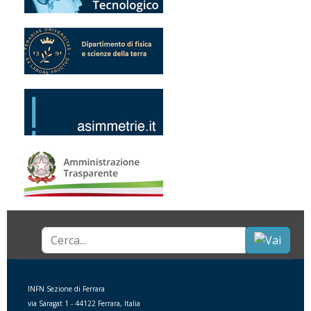
Cerca...
INFN Sezione di Ferrara
via Saragat 1 - 44122 Ferrara, Italia