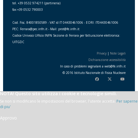
tel. +39 0532 974211 (portineria)
fax +39 0532 790003
Cod. Fisc. 84001850589 - VAT id IT 04430461006 - EORI: IT04430461006
PEC: Ferrara@pec.infn.it - Mail: prot@fe.infn.it
Codice Univoco Ufficio INFN Sezione di Ferrara per fatturazione elettronica:
UITGDC
Privacy
|
Note Legali
Dichiarazione accessibilità
In caso di problemi segnalare a
web
@
fe.i
nfn.i
t
© 2016 Istituto Nazionale di Fisica Nucleare
NOTA! Questo sito utilizza i cookie e tecnologie simili.
Se non si modificano le impostazioni del browser, l'utente accetta.
Per saperne
di piu'
Approvo