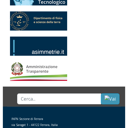
Cerca...
INFN Sezione di Ferrara
via Saragat 1 - 44122 Ferrara, Italia