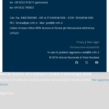
tel. +39 0532 974211 (portineria)
fax +39 0532 790003
Cod. Fisc. 84001850589 - VAT id IT 04430461006 - EORI: IT04430461006
PEC: Ferrara@pec.infn.it - Mail: prot@fe.infn.it
Codice Univoco Ufficio INFN Sezione di Ferrara per fatturazione elettronica:
UITGDC
Privacy
|
Note Legali
Dichiarazione accessibilità
In caso di problemi segnalare a
web
@
fe.i
nfn.i
t
© 2016 Istituto Nazionale di Fisica Nucleare
NOTA! Questo sito utilizza i cookie e tecnologie simili.
Se non si modificano le impostazioni del browser, l'utente accetta.
Per saperne
di piu'
Approvo