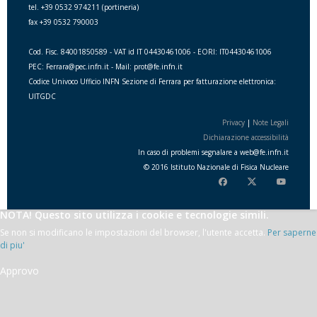
tel. +39 0532 974211 (portineria)
fax +39 0532 790003
Cod. Fisc. 84001850589 - VAT id IT 04430461006 - EORI: IT04430461006
PEC: Ferrara@pec.infn.it - Mail: prot@fe.infn.it
Codice Univoco Ufficio INFN Sezione di Ferrara per fatturazione elettronica:
UITGDC
Privacy
|
Note Legali
Dichiarazione accessibilità
In caso di problemi segnalare a
web
@
fe.i
nfn.i
t
© 2016 Istituto Nazionale di Fisica Nucleare
NOTA! Questo sito utilizza i cookie e tecnologie simili.
Se non si modificano le impostazioni del browser, l'utente accetta.
Per saperne
di piu'
Approvo