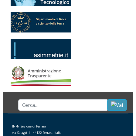
Cerca...
INFN Sezione di Ferrara
via Saragat 1 - 44122 Ferrara, Italia