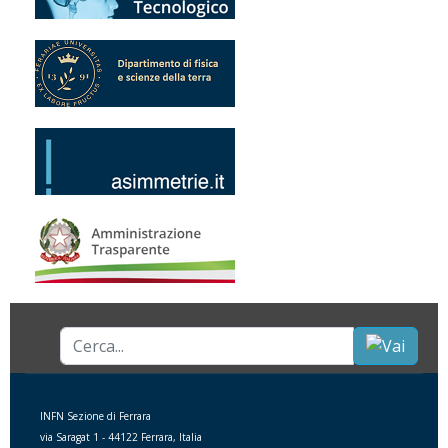
Cerca...
INFN Sezione di Ferrara
via Saragat 1 - 44122 Ferrara, Italia