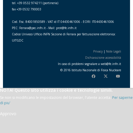
tel. +39 0532 974211 (portineria)
fax +39 0532 790003
Cod. Fisc. 84001850589 - VAT id IT 04430461006 - EORI: IT04430461006
PEC: Ferrara@pec.infn.it - Mail: prot@fe.infn.it
Codice Univoco Ufficio INFN Sezione di Ferrara per fatturazione elettronica:
UITGDC
Privacy
|
Note Legali
Dichiarazione accessibilità
In caso di problemi segnalare a
web
@
fe.i
nfn.i
t
© 2016 Istituto Nazionale di Fisica Nucleare
NOTA! Questo sito utilizza i cookie e tecnologie simili.
Se non si modificano le impostazioni del browser, l'utente accetta.
Per saperne
di piu'
Approvo