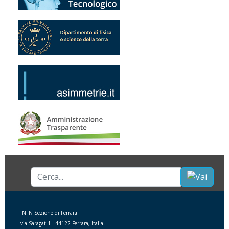
Cerca...
INFN Sezione di Ferrara
via Saragat 1 - 44122 Ferrara, Italia