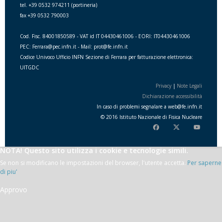
tel. +39 0532 974211 (portineria)
fax +39 0532 790003
Cod. Fisc. 84001850589 - VAT id IT 04430461006 - EORI: IT04430461006
PEC: Ferrara@pec.infn.it - Mail: prot@fe.infn.it
Codice Univoco Ufficio INFN Sezione di Ferrara per fatturazione elettronica:
UITGDC
Privacy
|
Note Legali
Dichiarazione accessibilità
In caso di problemi segnalare a
web
@
fe.i
nfn.i
t
© 2016 Istituto Nazionale di Fisica Nucleare
NOTA! Questo sito utilizza i cookie e tecnologie simili.
Se non si modificano le impostazioni del browser, l'utente accetta.
Per saperne
di piu'
Approvo