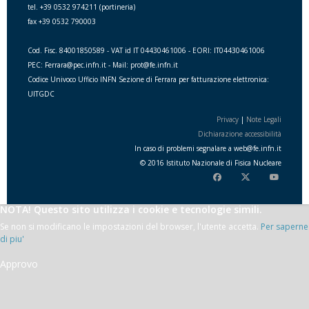
tel. +39 0532 974211 (portineria)
fax +39 0532 790003
Cod. Fisc. 84001850589 - VAT id IT 04430461006 - EORI: IT04430461006
PEC: Ferrara@pec.infn.it - Mail: prot@fe.infn.it
Codice Univoco Ufficio INFN Sezione di Ferrara per fatturazione elettronica:
UITGDC
Privacy
|
Note Legali
Dichiarazione accessibilità
In caso di problemi segnalare a
web
@
fe.i
nfn.i
t
© 2016 Istituto Nazionale di Fisica Nucleare
NOTA! Questo sito utilizza i cookie e tecnologie simili.
Se non si modificano le impostazioni del browser, l'utente accetta.
Per saperne
di piu'
Approvo