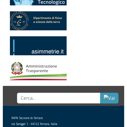
Cerca...
INFN Sezione di Ferrara
via Saragat 1 - 44122 Ferrara, Italia