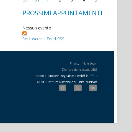
PROSSIMI APPUNTAMENTI
Nessun evento
Sottoscrivi il Feed RSS
Privacy
|
Note Legali
Dichiarazione accessibilità
In caso di problemi segnalare a
web
@
fe.i
nfn.i
t
© 2016 Istituto Nazionale di Fisica Nucleare