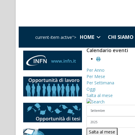
HOME
CHI SIAMO
current-item active">
Calendario eventi
Per Anno
Per Mese
Per Settimana
Oggi
Salta al mese
Salta al mese