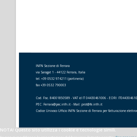
INFN Sezione di Ferrara
via Saragat 1 - 44122 Ferrara, Italia
tel. +39 0532 974211 (portineria)
fax +39 0532 790003
Cod. Fisc. 84001850589 - VAT id IT 04430461006 - EORI: IT04430461
PEC: Ferrara@pec.infn.it - Mail: prot@fe.infn.it
Codice Univoco Ufficio INFN Sezione di Ferrara per fatturazione elettr
NOTA! Questo sito utilizza i cookie e tecnologie simili.