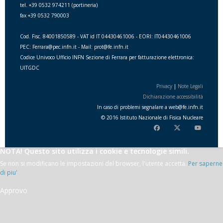
tel. +39 0532 974211 (portineria)
fax +39 0532 790003
Cod. Fisc. 84001850589 - VAT id IT 04430461006 - EORI: IT04430461006
PEC: Ferrara@pec.infn.it - Mail: prot@fe.infn.it
Codice Univoco Ufficio INFN Sezione di Ferrara per fatturazione elettronica:
UITGDC
Privacy
|
Note Legali
Dichiarazione accessibilità
In caso di problemi segnalare a
web
@
fe.i
nfn.i
t
© 2016 Istituto Nazionale di Fisica Nucleare
NOTA! Questo sito utilizza i cookie e tecnologie simili.
Se non si modificano le impostazioni del browser, l'utente accetta.
Per saperne
di piu'
Approvo