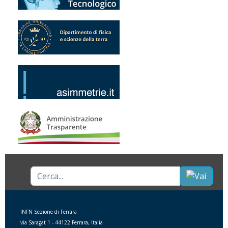
Cerca...
INFN Sezione di Ferrara
via Saragat 1 - 44122 Ferrara, Italia