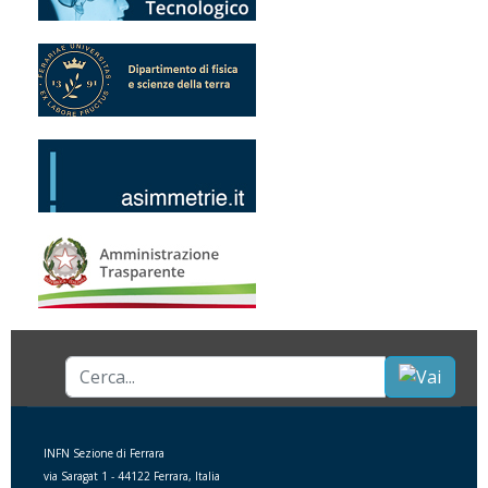
Cerca...
INFN Sezione di Ferrara
via Saragat 1 - 44122 Ferrara, Italia