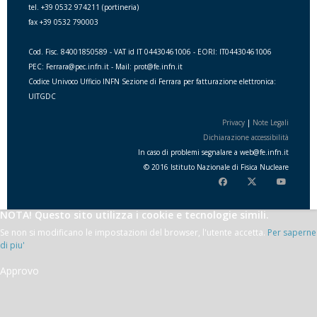
tel. +39 0532 974211 (portineria)
fax +39 0532 790003
Cod. Fisc. 84001850589 - VAT id IT 04430461006 - EORI: IT04430461006
PEC: Ferrara@pec.infn.it - Mail: prot@fe.infn.it
Codice Univoco Ufficio INFN Sezione di Ferrara per fatturazione elettronica:
UITGDC
Privacy
|
Note Legali
Dichiarazione accessibilità
In caso di problemi segnalare a
web
@
fe.i
nfn.i
t
© 2016 Istituto Nazionale di Fisica Nucleare
NOTA! Questo sito utilizza i cookie e tecnologie simili.
Se non si modificano le impostazioni del browser, l'utente accetta.
Per saperne
di piu'
Approvo