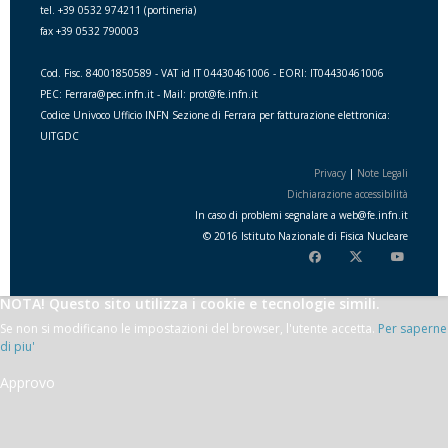
tel. +39 0532 974211 (portineria)
fax +39 0532 790003
Cod. Fisc. 84001850589 - VAT id IT 04430461006 - EORI: IT04430461006
PEC: Ferrara@pec.infn.it - Mail: prot@fe.infn.it
Codice Univoco Ufficio INFN Sezione di Ferrara per fatturazione elettronica:
UITGDC
Privacy
|
Note Legali
Dichiarazione accessibilità
In caso di problemi segnalare a
web
@
fe.i
nfn.i
t
© 2016 Istituto Nazionale di Fisica Nucleare
NOTA! Questo sito utilizza i cookie e tecnologie simili.
Se non si modificano le impostazioni del browser, l'utente accetta.
Per saperne
di piu'
Approvo