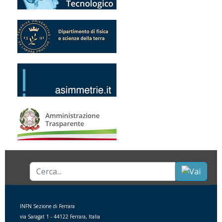
Cerca...
INFN Sezione di Ferrara
via Saragat 1 - 44122 Ferrara, Italia