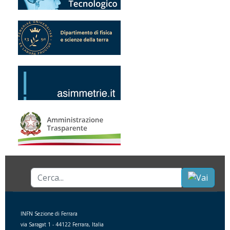
Cerca...
INFN Sezione di Ferrara
via Saragat 1 - 44122 Ferrara, Italia