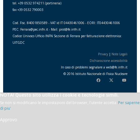
tel. +39 0532 974211 (portineria)
fax +39 0532 790003
Cod. Fisc. 84001850589 - VAT id IT 04430461006 - EORI: IT04430461006
PEC: Ferrara@pec.infn.it - Mail: prot@fe.infn.it
Codice Univoco Ufficio INFN Sezione di Ferrara per fatturazione elettronica:
UITGDC
Privacy
|
Note Legali
Dichiarazione accessibilità
In caso di problemi segnalare a
web
@
fe.i
nfn.i
t
© 2016 Istituto Nazionale di Fisica Nucleare
NOTA! Questo sito utilizza i cookie e tecnologie simili.
Se non si modificano le impostazioni del browser, l'utente accetta.
Per saperne
di piu'
Approvo