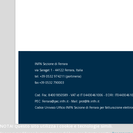
INFN Sezione di Ferrara
via Saragat 1 - 44122 Ferrara, Italia
tel. +39 0532 974211 (portineria)
fax +39 0532 790003
Cod. Fisc. 84001850589 - VAT id IT 04430461006 - EORI: IT04430461
PEC: Ferrara@pec.infn.it - Mail: prot@fe.infn.it
Codice Univoco Ufficio INFN Sezione di Ferrara per fatturazione elettr
NOTA! Questo sito utilizza i cookie e tecnologie simili.