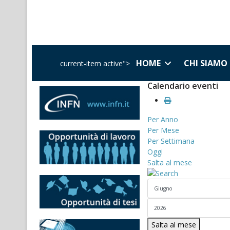
HOME
CHI SIAMO
current-item active">
Calendario eventi
Per Anno
Per Mese
Per Settimana
Oggi
Salta al mese
Salta al mese