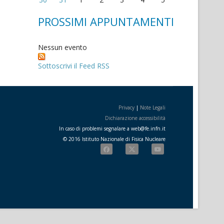
PROSSIMI APPUNTAMENTI
Nessun evento
Sottoscrivi il Feed RSS
Privacy
|
Note Legali
Dichiarazione accessibilità
In caso di problemi segnalare a
web
@
fe.i
nfn.i
t
© 2016 Istituto Nazionale di Fisica Nucleare