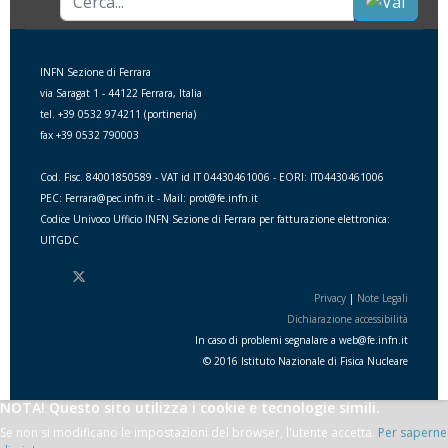
INFN Sezione di Ferrara
via Saragat 1 - 44122 Ferrara, Italia
tel. +39 0532 974211 (portineria)
fax +39 0532 790003
Cod. Fisc. 84001850589 - VAT id IT 04430461006 - EORI: IT04430461006
PEC: Ferrara@pec.infn.it - Mail: prot@fe.infn.it
Codice Univoco Ufficio INFN Sezione di Ferrara per fatturazione elettronica:
UITGDC
Privacy
|
Note Legali
Dichiarazione accessibilità
In caso di problemi segnalare a
web
@
fe.i
nfn.i
t
© 2016 Istituto Nazionale di Fisica Nucleare
NOTA! Questo sito utilizza i cookie e tecnologie simili.
Se non si modificano le impostazioni del browser, l'utente accetta.
Per saperne